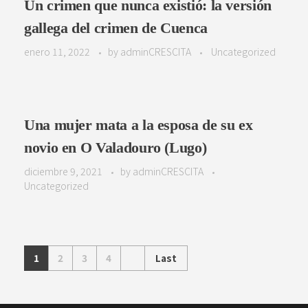
Un crimen que nunca existió: la versión
gallega del crimen de Cuenca
enero 11, 2022
by
adminCRESCITA
Uncategorized
Una mujer mata a la esposa de su ex
novio en O Valadouro (Lugo)
diciembre 9, 2021
by
adminCRESCITA
Uncategorized
1
2
3
4
Last