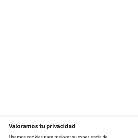
Políticas
Aviso Legal
Política de Cookies
Valoramos tu privacidad
Política de Privacidad
Usamos cookies para mejorar su experiencia de