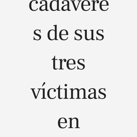
cadávere
s de sus
tres
víctimas
en