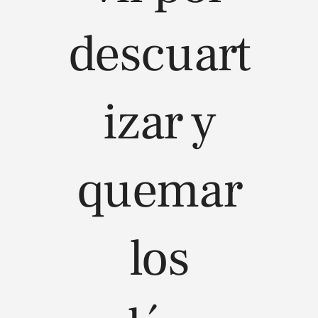
descuart
izar y
quemar
los