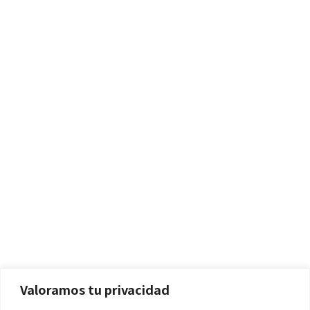
...
50
Last
Políticas
Aviso Legal
Política de Cookies
Valoramos tu privacidad
Política de Privacidad