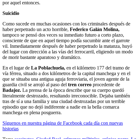
por aquel entonces.
Suicidio
Como sucede en muchas ocasiones con los criminales después de
haber perpetrado un acto horrible,
Federico Galán Molina,
tampoco se pensó dos veces su inmediato futuro a corto plazo,
consciente de que en aquel tiempo podía sucumbir ante el garrote
vil. Inmediatamente después de haber perpetrado la matanza, huyó
del lugar con dirección a las vías del ferrocarril, eligiendo un modo
de morir bastante aparatoso y dramático.
En el lugar de
La Poblachuela,
en el kilómetro 177 del tramo de
vía férrea, situado a dos kilómetros de la capital manchega y en el
que se situaba una antigua aguja ferroviaria, el joven agente de la
guardia civil se arrojó al paso del
tren correo
procedente de
Badajoz.
La prensa de la época describe que su cuerpo quedó
literalmente destrozado, resultando irreconocible. Dejaba también
tras de sí a una familia y una ciudad destrozadas por un terrible
episodio que no dejó indiferente a nadie en la bella comarca
manchega en plena posguerra.
Síguenos en nuestra página de Facebook cada día con nuevas
historias