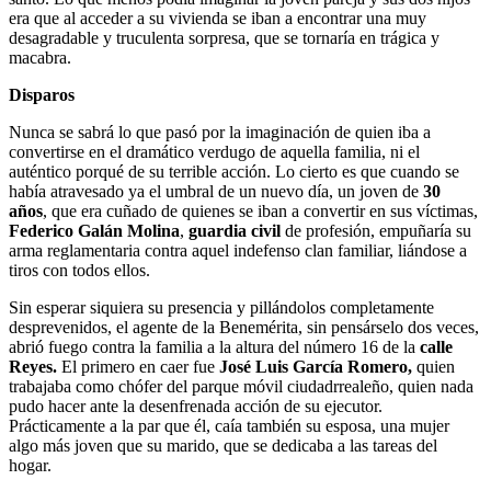
era que al acceder a su vivienda se iban a encontrar una muy
desagradable y truculenta sorpresa, que se tornaría en trágica y
macabra.
Disparos
Nunca se sabrá lo que pasó por la imaginación de quien iba a
convertirse en el dramático verdugo de aquella familia, ni el
auténtico porqué de su terrible acción. Lo cierto es que cuando se
había atravesado ya el umbral de un nuevo día, un joven de
30
años
, que era cuñado de quienes se iban a convertir en sus víctimas,
Federico Galán Molina
,
guardia civil
de profesión, empuñaría su
arma reglamentaria contra aquel indefenso clan familiar, liándose a
tiros con todos ellos.
Sin esperar siquiera su presencia y pillándolos completamente
desprevenidos, el agente de la Benemérita, sin pensárselo dos veces,
abrió fuego contra la familia a la altura del número 16 de la
calle
Reyes.
El primero en caer fue
José Luis García Romero,
quien
trabajaba como chófer del parque móvil ciudadrrealeño, quien nada
pudo hacer ante la desenfrenada acción de su ejecutor.
Prácticamente a la par que él, caía también su esposa, una mujer
algo más joven que su marido, que se dedicaba a las tareas del
hogar.