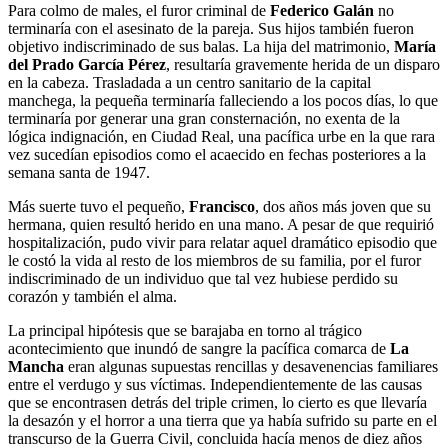
Para colmo de males, el furor criminal de
Federico Galán
no
terminaría con el asesinato de la pareja. Sus hijos también fueron
objetivo indiscriminado de sus balas. La hija del matrimonio,
María
del Prado García Pérez
, resultaría gravemente herida de un disparo
en la cabeza. Trasladada a un centro sanitario de la capital
manchega, la pequeña terminaría falleciendo a los pocos días, lo que
terminaría por generar una gran consternación, no exenta de la
lógica indignación, en Ciudad Real, una pacífica urbe en la que rara
vez sucedían episodios como el acaecido en fechas posteriores a la
semana santa de 1947.
Más suerte tuvo el pequeño,
Francisco
, dos años más joven que su
hermana, quien resultó herido en una mano. A pesar de que requirió
hospitalización, pudo vivir para relatar aquel dramático episodio que
le costó la vida al resto de los miembros de su familia, por el furor
indiscriminado de un individuo que tal vez hubiese perdido su
corazón y también el alma.
La principal hipótesis que se barajaba en torno al trágico
acontecimiento que inundó de sangre la pacífica comarca de
La
Mancha
eran algunas supuestas rencillas y desavenencias familiares
entre el verdugo y sus víctimas. Independientemente de las causas
que se encontrasen detrás del triple crimen, lo cierto es que llevaría
la desazón y el horror a una tierra que ya había sufrido su parte en el
transcurso de la Guerra Civil, concluida hacía menos de diez años