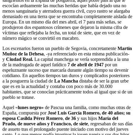
sangrientos en la España de posguerra, aquel pobre país al que le
escocían arduamente las muchas heridas que había dejado una no
menos sanguinaria y aterradora guerra civil, cuyo rastro se alargaba
demasiado en una tierra que se encontraba completamente aislada de
Europa. En un mismo día del mes abril, el 7 para más señas, se
produjeron dos espantosos crímenes que dejaron la misma cifra de
víctimas que reflejaba la fecha, un total de siete, que en vez de
número mágico se convirtió en macabro.
Los escenarios fueron un pueblo de Segovia, concretamente
Martín
Muñoz de la Dehesa
, -ya referenciado en esta misma publicación-
y
Ciudad Real.
La capital manchega se vería sorprendida a la una
de la madrugada de aquel fatídico
7 de abril de 1947
por un
espeluznante suceso que marcaría durante algún tiempo su devenir
cotidiano. En aquellos tiempos tan duros y complicados posteriores
a la posguerra la ciudad de
La Mancha
distaba de ser la gran urbe
que es en la actualidad y contaba con poco más de 30.000
habitantes, que se conocían prácticamente todos al igual que si de un
pueblo se tratase.
Aquel «
lunes negro»
de Pascua una familia, como muchas otras de
España, compuesta por
José Luis García Romero, de 40 años; su
esposa Casilda Pérez Romero
,
de 36
y sus hijos
María del
Prado, de nueve años y Francisco, de siete
, regresaban de sus días
de asueto tras el prolongado puente iniciado con motivo del jueves
santo. Lo que menos podía imaginar la joven pareja y sus dos hijos