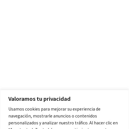
Políticas
Aviso Legal
Política de Cookies
Valoramos tu privacidad
Política de Privacidad
Usamos cookies para mejorar su experiencia de
navegación, mostrarle anuncios o contenidos
Contacto
personalizados y analizar nuestro tráfico. Al hacer clic en