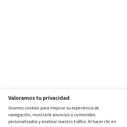
Políticas
Aviso Legal
Política de Cookies
Valoramos tu privacidad
Política de Privacidad
Usamos cookies para mejorar su experiencia de
navegación, mostrarle anuncios o contenidos
Contacto
personalizados y analizar nuestro tráfico. Al hacer clic en