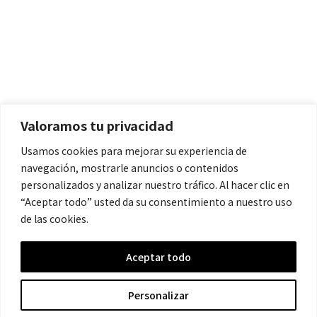
Políticas
Aviso Legal
Política de Cookies
Valoramos tu privacidad
Política de Privacidad
Usamos cookies para mejorar su experiencia de
navegación, mostrarle anuncios o contenidos
Contacto
personalizados y analizar nuestro tráfico. Al hacer clic en
“Aceptar todo” usted da su consentimiento a nuestro uso
de las cookies.
contacto@cronicanegrahistoria.com
Aceptar todo
© 2026 Historia de la Crónica negra. All rights reserved.
Personalizar