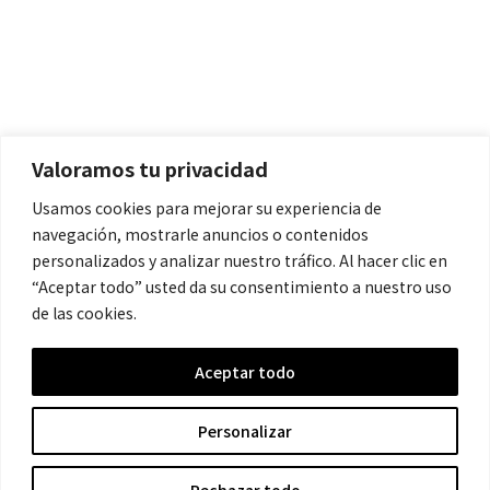
Políticas
Aviso Legal
Política de Cookies
Valoramos tu privacidad
Política de Privacidad
Usamos cookies para mejorar su experiencia de
navegación, mostrarle anuncios o contenidos
Contacto
personalizados y analizar nuestro tráfico. Al hacer clic en
“Aceptar todo” usted da su consentimiento a nuestro uso
de las cookies.
contacto@cronicanegrahistoria.com
Aceptar todo
© 2026 Historia de la Crónica negra. All rights reserved.
Personalizar
Rechazar todo