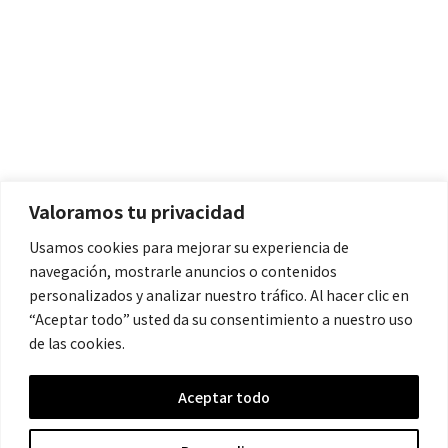
Políticas
Aviso Legal
Política de Cookies
Valoramos tu privacidad
Política de Privacidad
Usamos cookies para mejorar su experiencia de
navegación, mostrarle anuncios o contenidos
Contacto
personalizados y analizar nuestro tráfico. Al hacer clic en
“Aceptar todo” usted da su consentimiento a nuestro uso
de las cookies.
contacto@cronicanegrahistoria.com
Aceptar todo
© 2026 Historia de la Crónica negra. All rights reserved.