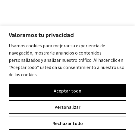
Aviso Legal
Política de Cookies
Valoramos tu privacidad
Política de Privacidad
Usamos cookies para mejorar su experiencia de
navegación, mostrarle anuncios o contenidos
Contacto
personalizados y analizar nuestro tráfico. Al hacer clic en
“Aceptar todo” usted da su consentimiento a nuestro uso
de las cookies.
contacto@cronicanegrahistoria.com
Aceptar todo
© 2026 Historia de la Crónica negra. All rights reserved.
Personalizar
Rechazar todo
Hecho con ❤ por Crescita.es