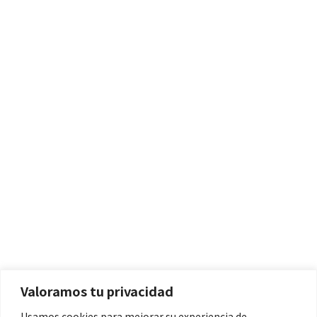
Políticas
Aviso Legal
Política de Cookies
Valoramos tu privacidad
Política de Privacidad
Usamos cookies para mejorar su experiencia de