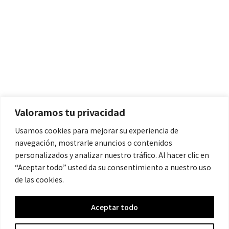
Políticas
Aviso Legal
Política de Cookies
Valoramos tu privacidad
Política de Privacidad
Usamos cookies para mejorar su experiencia de
navegación, mostrarle anuncios o contenidos
Contacto
personalizados y analizar nuestro tráfico. Al hacer clic en
“Aceptar todo” usted da su consentimiento a nuestro uso
de las cookies.
contacto@cronicanegrahistoria.com
Aceptar todo
© 2026 Historia de la Crónica negra. All rights reserved.