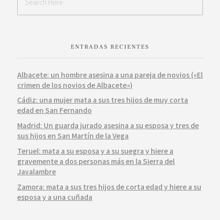
ENTRADAS RECIENTES
Albacete: un hombre asesina a una pareja de novios («El
crimen de los novios de Albacete»)
Cádiz: una mujer mata a sus tres hijos de muy corta
edad en San Fernando
Madrid: Un guarda jurado asesina a su esposa y tres de
sus hijos en San Martín de la Vega
Teruel: mata a su esposa y a su suegra y hiere a
gravemente a dos personas más en la Sierra del
Javalambre
Zamora: mata a sus tres hijos de corta edad y hiere a su
esposa y a una cuñada