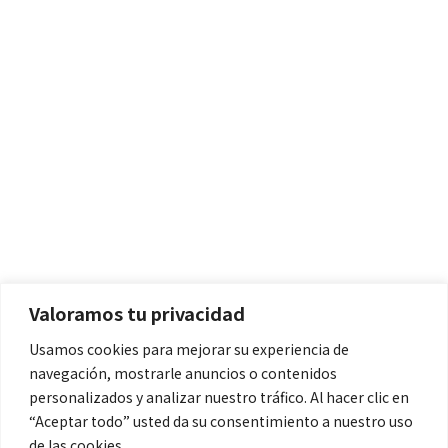
Políticas
Aviso Legal
Política de Cookies
Valoramos tu privacidad
Política de Privacidad
Usamos cookies para mejorar su experiencia de
navegación, mostrarle anuncios o contenidos
Contacto
personalizados y analizar nuestro tráfico. Al hacer clic en
“Aceptar todo” usted da su consentimiento a nuestro uso
de las cookies.