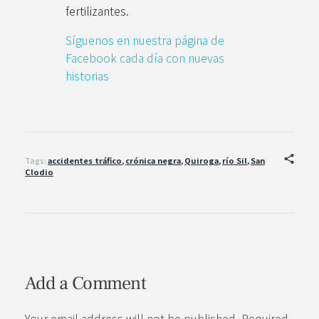
fertilizantes.
Síguenos en nuestra página de
Facebook cada día con nuevas
historias
Tags:
accidentes tráfico
,
crónica negra
,
Quiroga
,
río Sil
,
San
Clodio
Add a Comment
Your email address will not be published. Required