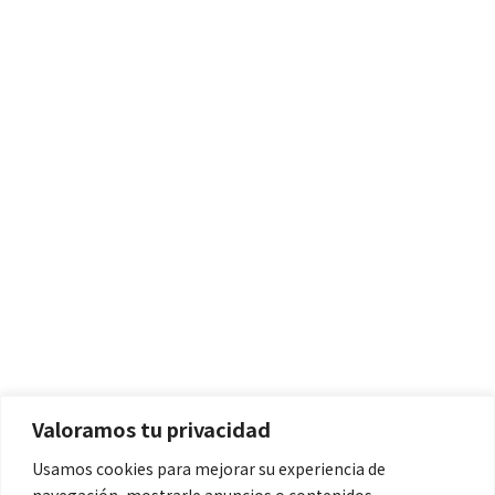
Políticas
Aviso Legal
Política de Cookies
Valoramos tu privacidad
Política de Privacidad
Usamos cookies para mejorar su experiencia de
navegación, mostrarle anuncios o contenidos