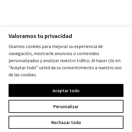
Políticas
Aviso Legal
Política de Cookies
Valoramos tu privacidad
Política de Privacidad
Usamos cookies para mejorar su experiencia de
navegación, mostrarle anuncios o contenidos
Contacto
personalizados y analizar nuestro tráfico. Al hacer clic en
“Aceptar todo” usted da su consentimiento a nuestro uso
de las cookies.
contacto@cronicanegrahistoria.com
Aceptar todo
© 2026 Historia de la Crónica negra. All rights reserved.
Personalizar
Rechazar todo
Hecho con ❤ por Crescita.es