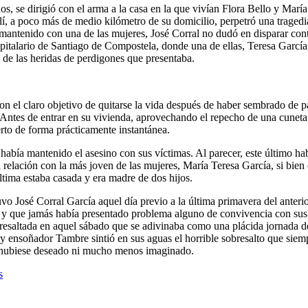
, se dirigió con el arma a la casa en la que vivían Flora Bello y María
í, a poco más de medio kilómetro de su domicilio, perpetró una tragedi
mantenido con una de las mujeres, José Corral no dudó en disparar cont
italario de Santiago de Compostela, donde una de ellas, Teresa García
 de las heridas de perdigones que presentaba.
on el claro objetivo de quitarse la vida después de haber sembrado de p
 Antes de entrar en su vivienda, aprovechando el repecho de una cuneta 
to de forma prácticamente instantánea.
había mantenido el asesino con sus víctimas. Al parecer, este último ha
relación con la más joven de las mujeres, María Teresa García, si bien e
ltima estaba casada y era madre de dos hijos.
uvo José Corral García aquel día previo a la última primavera del ante
y que jamás había presentado problema alguno de convivencia con sus v
esaltada en aquel sábado que se adivinaba como una plácida jornada de 
o y ensoñador Tambre sintió en sus aguas el horrible sobresalto que sie
e hubiese deseado ni mucho menos imaginado.
s