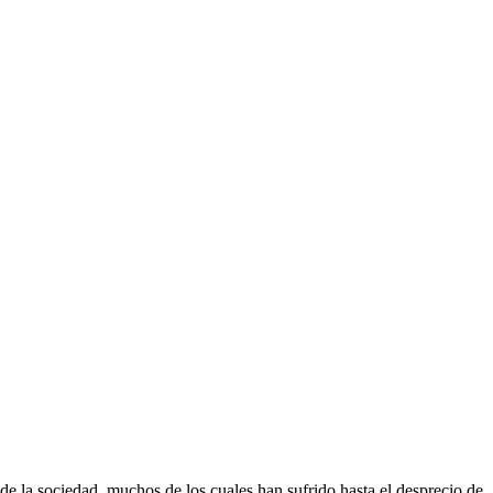
e la sociedad, muchos de los cuales han sufrido hasta el desprecio de