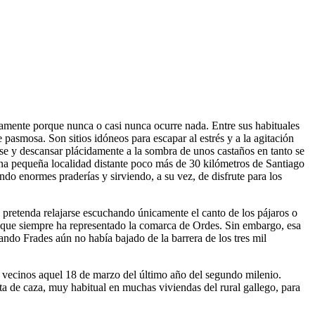
isamente porque nunca o casi nunca ocurre nada. Entre sus habituales
 pasmosa. Son sitios idóneos para escapar al estrés y a la agitación
e y descansar plácidamente a la sombra de unos castaños en tanto se
una pequeña localidad distante poco más de 30 kilómetros de Santiago
o enormes praderías y sirviendo, a su vez, de disfrute para los
n pretenda relajarse escuchando únicamente el canto de los pájaros o
e que siempre ha representado la comarca de Ordes. Sin embargo, esa
uando Frades aún no había bajado de la barrera de los tres mil
s vecinos aquel 18 de marzo del último año del segundo milenio.
a de caza, muy habitual en muchas viviendas del rural gallego, para