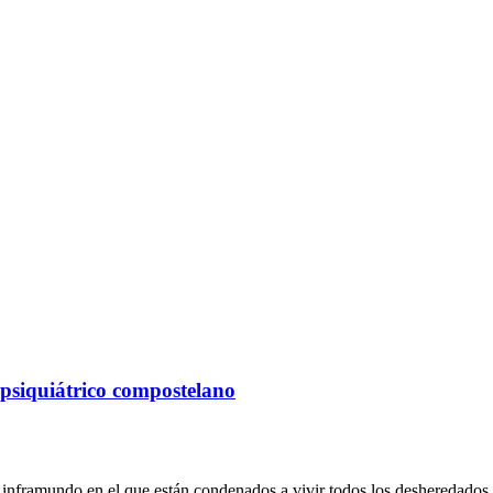
l psiquiátrico compostelano
 inframundo en el que están condenados a vivir todos los desheredados d