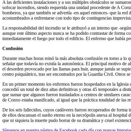
A las deficientes instalaciones y a sus múltiples obstáculos se sumar
sofocar incendios, siendo requerida una unidad procedente de A Coruña,
bomberos, ya que también se advertía -en aquel entonces- que la red 
acostumbrados a enfrentarse con todo tipo de contingencias imprevista
La responsabilidad del incendio se le atribuyó a un interno que -según 
aunque este último aspecto nunca se ha podido contrastar de forma con
inmediatamente el fuego por todo el edificio. El enfermo que había pr
Confusión
Durante muchas horas reinó la más absoluta confusión en torno a lo qu
señalar que todavía no existía la autonómica. El principal motivo de 
el desorden provocado por las llamas para huir, aunque jamás se supi
centro psiquiátrico, tras ser encontrados por la Guardia Civil. Otros 
En un primer momento los enfermos fueron hospedados en la Iglesia de
concedió un total de diez altas definitivas y otras 45 temporales a dis
que sumar que algunos fueron trasladados a centros de similares carac
de Conxo estaba masificado, al igual que la práctica totalidad de las r
De los seis fallecidos, cuyos cadáveres fueron recuperados de forma in
de ellos descansan el sueño eterno en la necrópolis anexa al hospital
que ni siquiera la muerte pudo borrar de su dramática y cruel existenci
Síguenos en nuestra página de Facebook cada día con nuevas historia