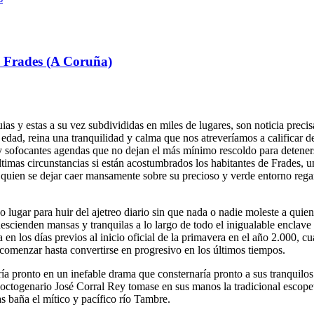
n Frades (A Coruña)
as y estas a su vez subdivididas en miles de lugares, son noticia prec
edad, reina una tranquilidad y calma que nos atreveríamos a calificar de
y sofocantes agendas que no dejan el más mínimo rescoldo para deteners
ltimas circunstancias si están acostumbrados los habitantes de Frades, 
quien se dejar caer mansamente sobre su precioso y verde entorno regand
o lugar para huir del ajetreo diario sin que nada o nadie moleste a quie
descienden mansas y tranquilas a lo largo de todo el inigualable enclav
en los días previos al inicio oficial de la primavera en el año 2.000, c
omenzar hasta convertirse en progresivo en los últimos tiempos.
ía pronto en un inefable drama que consternaría pronto a sus tranquilo
ctogenario José Corral Rey tomase en sus manos la tradicional escopet
as baña el mítico y pacífico río Tambre.