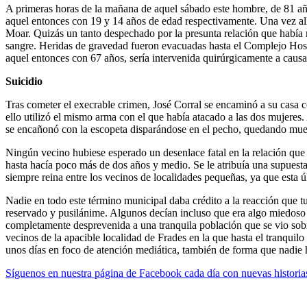
A primeras horas de la mañana de aquel sábado este hombre, de 81 años
aquel entonces con 19 y 14 años de edad respectivamente. Una vez all
Moar. Quizás un tanto despechado por la presunta relación que había 
sangre. Heridas de gravedad fueron evacuadas hasta el Complejo Hosp
aquel entonces con 67 años, sería intervenida quirúrgicamente a causa
Suicidio
Tras cometer el execrable crimen, José Corral se encaminó a su casa c
ello utilizó el mismo arma con el que había atacado a las dos mujeres.
se encañonó con la escopeta disparándose en el pecho, quedando muer
Ningún vecino hubiese esperado un desenlace fatal en la relación que 
hasta hacía poco más de dos años y medio. Se le atribuía una supuesta 
siempre reina entre los vecinos de localidades pequeñas, ya que esta ú
Nadie en todo este término municipal daba crédito a la reacción que t
reservado y pusilánime. Algunos decían incluso que era algo miedoso 
completamente desprevenida a una tranquila población que se vio sobr
vecinos de la apacible localidad de Frades en la que hasta el tranquil
unos días en foco de atención mediática, también de forma que nadi
Síguenos en nuestra página de Facebook cada día con nuevas historia