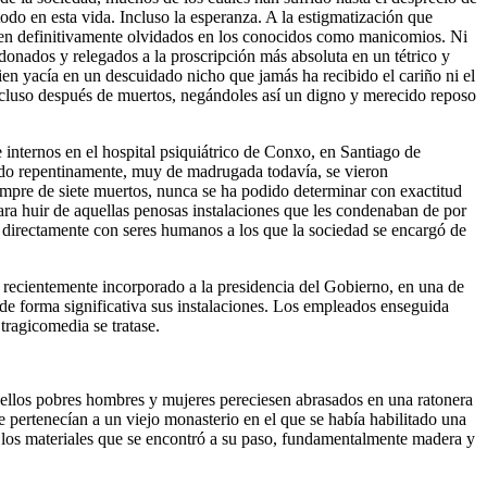
odo en esta vida. Incluso la esperanza. A la estigmatización que
sen definitivamente olvidados en los conocidos como manicomios. Ni
donados y relegados a la proscripción más absoluta en un tétrico y
uien yacía en un descuidado nicho que jamás ha recibido el cariño ni el
 incluso después de muertos, negándoles así un digno y merecido reposo
internos en el hospital psiquiátrico de Conxo, en Santiago de
do repentinamente, muy de madrugada todavía, se vieron
mpre de siete muertos, nunca se ha podido determinar con exactitud
para huir de aquellas penosas instalaciones que les condenaban de por
o directamente con seres humanos a los que la sociedad se encargó de
 recientemente incorporado a la presidencia del Gobierno, en una de
de forma significativa sus instalaciones. Los empleados enseguida
tragicomedia se tratase.
quellos pobres hombres y mujeres pereciesen abrasados en una ratonera
e pertenecían a un viejo monasterio en el que se había habilitado una
e los materiales que se encontró a su paso, fundamentalmente madera y