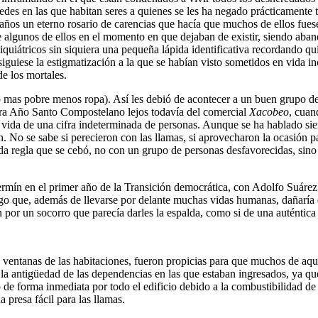
edes en las que habitan seres a quienes se les ha negado prácticamente t
ños un eterno rosario de carencias que hacía que muchos de ellos fue
e algunos de ellos en el momento en que dejaban de existir, siendo aban
siquiátricos sin siquiera una pequeña lápida identificativa recordando q
siguiese la estigmatización a la que se habían visto sometidos en vida
e los mortales.
mas pobre menos ropa). Así les debió de acontecer a un buen grupo de 
era Año Santo Compostelano lejos todavía del comercial
Xacobeo
, cuan
vida de una cifra indeterminada de personas. Aunque se ha hablado sie
n. No se sabe si perecieron con las llamas, si aprovecharon la ocasión 
toda regla que se cebó, no con un grupo de personas desfavorecidas, sin
ermín en el primer año de la Transición democrática, con Adolfo Suárez
uego que, además de llevarse por delante muchas vidas humanas, dañaría 
por un socorro que parecía darles la espalda, como si de una auténtica 
as ventanas de las habitaciones, fueron propicias para que muchos de a
 la antigüedad de las dependencias en las que estaban ingresados, ya qu
 de forma inmediata por todo el edificio debido a la combustibilidad d
 presa fácil para las llamas.