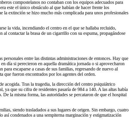
s bomberos compostelanos no contaban con los equipos adecuados para
ra este el único obstáculo al que habían de hacer frente los
que la extinción se hizo mucho más complicada para unos profesionales
rse la vida, incendiando el centro en el que se hallaba recluido,
n al contactar la brasa de un cigarrillo con su espuma, propagándose
s personales entre las distintas administraciones de entonces. Hay que
 en día si perecieron en aquella dramática jornada o si aprovecharon
 para escaparse a casas de sus familias, regresando de nuevo al
sta que fueron encontrados por los agentes del orden.
cogida. Tras la tragedia, la dirección del centro psiquiátrico
l, ya que su cifra de residentes pasaría de 984 a 140. A las altas había
. De la misma forma, las autoridades se percataron de que el hospital
milias, siendo trasladados a sus lugares de origen. Sin embargo, cuatro
endo así condenados a una sempiterna marginación y estigmatización