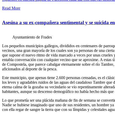
Read More
Asesina a su ex-compañera sentimental y se suicida e
Ayuntamiento de Frades
Los pequeños municipios gallegos, divididos en centenares de parroqui
vecinos, una gran mayoría de los cuales son ya personas de una cierta 
que supone el nuevo ritmo de vida marcado a veces por unas crueles 
entabla conversación con cualquier vecino que se aproxime. A estas ú
de Compostela, que parece cabalgar eternamente sobre el río Tambre, 
aficionados al deporte de la pesca.
Este municipio, que apenas tiene 2.600 personas censadas, es el clásic
los leves y agradables ruidos de las aguas del caudaloso Tambre que 
eterna calma de la gozaba su vecindario se vio repentinamente alterada 
habitantes, aunque su descenso demográfico no había hecho más que c
Lo que prometía ser una plácida mañana de fin de semana se convertir
Nadie se hubiese imaginado que uno de sus residentes, un hombre ya o
con ella regar de sangre la tierra que con su límpidas y celestiales agu