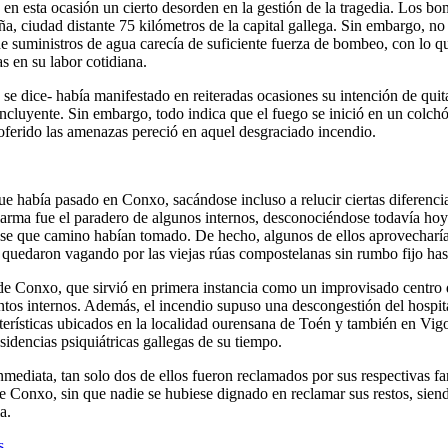
on en esta ocasión un cierto desorden en la gestión de la tragedia. Lo
 ciudad distante 75 kilómetros de la capital gallega. Sin embargo, no e
de suministros de agua carecía de suficiente fuerza de bombeo, con lo 
s en su labor cotidiana.
se dice- había manifestado en reiteradas ocasiones su intención de quita
cluyente. Sin embargo, todo indica que el fuego se inició en un colchó
oferido las amenazas pereció en aquel desgraciado incendio.
e había pasado en Conxo, sacándose incluso a relucir ciertas diferencia
alarma fue el paradero de algunos internos, desconociéndose todavía hoy
ese que camino habían tomado. De hecho, algunos de ellos aprovecharían
se quedaron vagando por las viejas rúas compostelanas sin rumbo fijo ha
 Conxo, que sirvió en primera instancia como un improvisado centro de a
tintos internos. Además, el incendio supuso una descongestión del hospita
terísticas ubicados en la localidad ourensana de Toén y también en Vigo
esidencias psiquiátricas gallegas de su tiempo.
mediata, tan solo dos de ellos fueron reclamados por sus respectivas fa
 de Conxo, sin que nadie se hubiese dignado en reclamar sus restos, si
a.
s