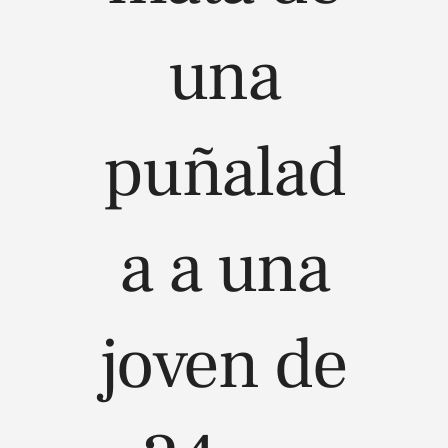
una
puñalad
a a una
joven de