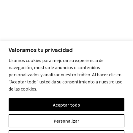
Políticas
Aviso Legal
Política de Cookies
Valoramos tu privacidad
Política de Privacidad
Usamos cookies para mejorar su experiencia de
navegación, mostrarle anuncios o contenidos
Contacto
personalizados y analizar nuestro tráfico. Al hacer clic en
“Aceptar todo” usted da su consentimiento a nuestro uso
de las cookies.
contacto@cronicanegrahistoria.com
Aceptar todo
© 2026 Historia de la Crónica negra. All rights reserved.
Personalizar