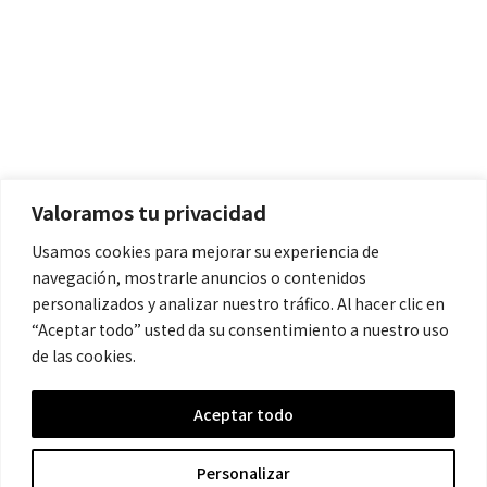
Políticas
Aviso Legal
Política de Cookies
Valoramos tu privacidad
Política de Privacidad
Usamos cookies para mejorar su experiencia de
navegación, mostrarle anuncios o contenidos
Contacto
personalizados y analizar nuestro tráfico. Al hacer clic en
“Aceptar todo” usted da su consentimiento a nuestro uso
de las cookies.
contacto@cronicanegrahistoria.com
Aceptar todo
© 2026 Historia de la Crónica negra. All rights reserved.
Personalizar