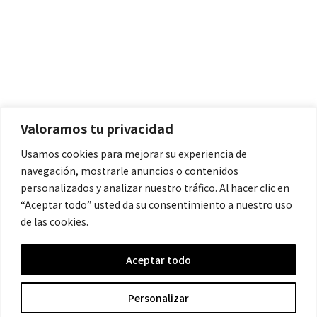
Políticas
Aviso Legal
Política de Cookies
Valoramos tu privacidad
Política de Privacidad
Usamos cookies para mejorar su experiencia de
navegación, mostrarle anuncios o contenidos
Contacto
personalizados y analizar nuestro tráfico. Al hacer clic en
“Aceptar todo” usted da su consentimiento a nuestro uso
de las cookies.
contacto@cronicanegrahistoria.com
Aceptar todo
© 2026 Historia de la Crónica negra. All rights reserved.
Personalizar