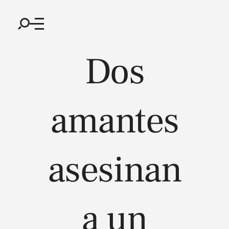
Dos
amantes
asesinan
a un