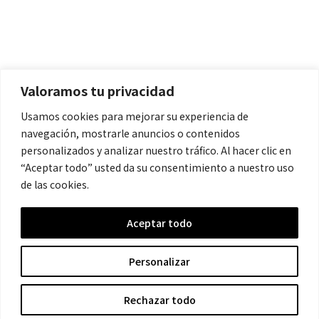
Políticas
Aviso Legal
Política de Cookies
Valoramos tu privacidad
Política de Privacidad
Usamos cookies para mejorar su experiencia de
navegación, mostrarle anuncios o contenidos
Contacto
personalizados y analizar nuestro tráfico. Al hacer clic en
“Aceptar todo” usted da su consentimiento a nuestro uso
de las cookies.
contacto@cronicanegrahistoria.com
Aceptar todo
© 2026 Historia de la Crónica negra. All rights reserved.
Personalizar
Rechazar todo
Hecho con ❤ por Crescita.es