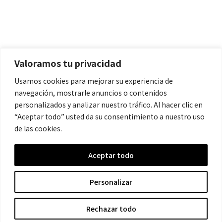
Políticas
Aviso Legal
Política de Cookies
Valoramos tu privacidad
Política de Privacidad
Usamos cookies para mejorar su experiencia de
navegación, mostrarle anuncios o contenidos
Contacto
personalizados y analizar nuestro tráfico. Al hacer clic en
“Aceptar todo” usted da su consentimiento a nuestro uso
de las cookies.
contacto@cronicanegrahistoria.com
Aceptar todo
© 2026 Historia de la Crónica negra. All rights reserved.
Personalizar
Rechazar todo
Hecho con ❤ por Crescita.es