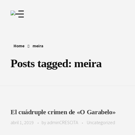
Home
meira
Posts tagged: meira
El cuádruple crimen de «O Garabelo»
abril 1, 2019
by
adminCRESCITA
Uncategorized