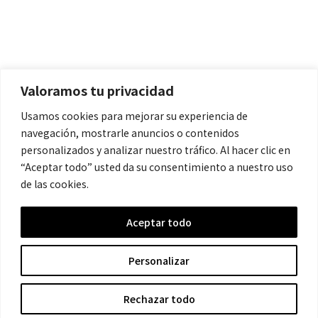
Políticas
Aviso Legal
Política de Cookies
Valoramos tu privacidad
Política de Privacidad
Usamos cookies para mejorar su experiencia de
navegación, mostrarle anuncios o contenidos
Contacto
personalizados y analizar nuestro tráfico. Al hacer clic en
“Aceptar todo” usted da su consentimiento a nuestro uso
de las cookies.
contacto@cronicanegrahistoria.com
Aceptar todo
© 2026 Historia de la Crónica negra. All rights reserved.
Personalizar
Rechazar todo
Hecho con ❤ por Crescita.es