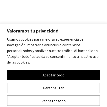
Políticas
Aviso Legal
Política de Cookies
Valoramos tu privacidad
Política de Privacidad
Usamos cookies para mejorar su experiencia de
navegación, mostrarle anuncios o contenidos
Contacto
personalizados y analizar nuestro tráfico. Al hacer clic en
“Aceptar todo” usted da su consentimiento a nuestro uso
de las cookies.
contacto@cronicanegrahistoria.com
Aceptar todo
© 2026 Historia de la Crónica negra. All rights reserved.
Personalizar
Rechazar todo
Hecho con ❤ por Crescita.es