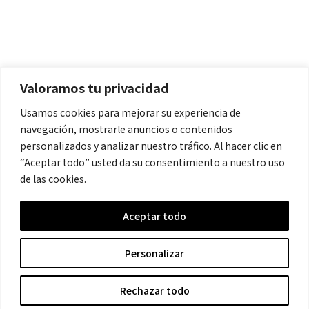
Políticas
Aviso Legal
Política de Cookies
Valoramos tu privacidad
Política de Privacidad
Usamos cookies para mejorar su experiencia de
navegación, mostrarle anuncios o contenidos
Contacto
personalizados y analizar nuestro tráfico. Al hacer clic en
“Aceptar todo” usted da su consentimiento a nuestro uso
de las cookies.
contacto@cronicanegrahistoria.com
Aceptar todo
© 2026 Historia de la Crónica negra. All rights reserved.
Personalizar
Rechazar todo
Hecho con ❤ por Crescita.es