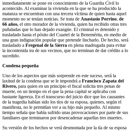
inmediatamente se pone en conocimiento de la Guardia Civil lo
acontecido. Al examinar la vivienda en la que se ha producido la
matanza se encuentran con una tercera víctima de quien hasta aquel
momento no se tenían noticias. Se trata de
Anastasio Porrino
,
de
66 años,
el otro morador de la vivienda, quien ha recibido otras tres
puñaladas que lo han dejado exangüe. El criminal es detenido y
trasladado hasta el pósito del Cuartel de la Benemérita, en medio de
una gran indignación popular que pretende lincharlo. De hecho, será
trasladado a
Fregenal de la Sierra
en plena madrugada para evitar
la incontenida ira de sus vecinos, que no terminan de dar crédito a lo
sucedido.
Condena pequeña
Uno de los aspectos que más sorprende en este suceso, será la
laxitud de la condena que se le impondrá a
Francisco Zapata del
Rivero,
para quien en un principio el fiscal solicita tres penas de
muerte, en un tiempo en el que la pena capital se aplicaba con
bastante ligereza. En el transcurso del juicio dice que los causantes
de la tragedia habían sido los tíos de su esposa, quienes, según el
manifiesta, no le permitían ver a su hijo más pequeño. Al mismo
tiempo señala que había sufrido unas provocaciones por parte de sus
familiares que terminaron por desencadenar aquellas tres muertes.
Su versión de los hechos se verá desmontada por la tía de su esposa