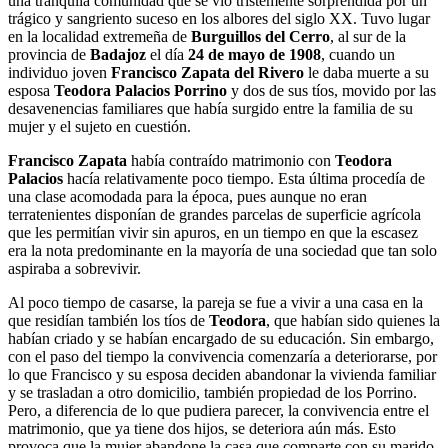
una tranquila comunidad que se vio tristemente sorprendida por un
trágico y sangriento suceso en los albores del siglo XX. Tuvo lugar
en la localidad extremeña de
Burguillos del Cerro
, al sur de la
provincia de
Badajoz
el día
24 de mayo de 1908
, cuando un
individuo joven
Francisco Zapata del Rivero
le daba muerte a su
esposa
Teodora Palacios Porrino
y dos de sus tíos, movido por las
desavenencias familiares que había surgido entre la familia de su
mujer y el sujeto en cuestión.
Francisco Zapata
había contraído matrimonio con
Teodora
Palacios
hacía relativamente poco tiempo. Esta última procedía de
una clase acomodada para la época, pues aunque no eran
terratenientes disponían de grandes parcelas de superficie agrícola
que les permitían vivir sin apuros, en un tiempo en que la escasez
era la nota predominante en la mayoría de una sociedad que tan solo
aspiraba a sobrevivir.
Al poco tiempo de casarse, la pareja se fue a vivir a una casa en la
que residían también los tíos de
Teodora
, que habían sido quienes la
habían criado y se habían encargado de su educación. Sin embargo,
con el paso del tiempo la convivencia comenzaría a deteriorarse, por
lo que Francisco y su esposa deciden abandonar la vivienda familiar
y se trasladan a otro domicilio, también propiedad de los Porrino.
Pero, a diferencia de lo que pudiera parecer, la convivencia entre el
matrimonio, que ya tiene dos hijos, se deteriora aún más. Esto
provoca que la mujer abandone la casa que comparte con su marido