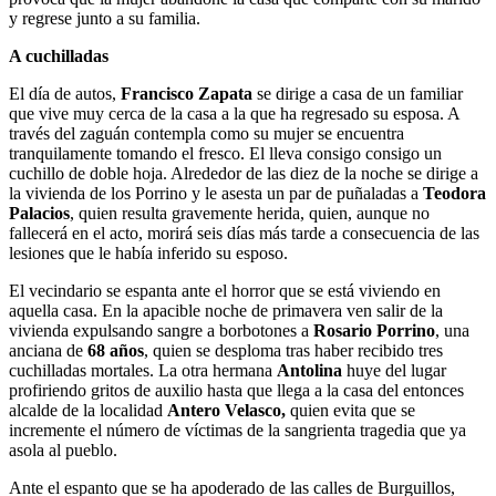
y regrese junto a su familia.
A cuchilladas
El día de autos,
Francisco Zapata
se dirige a casa de un familiar
que vive muy cerca de la casa a la que ha regresado su esposa. A
través del zaguán contempla como su mujer se encuentra
tranquilamente tomando el fresco. El lleva consigo consigo un
cuchillo de doble hoja. Alrededor de las diez de la noche se dirige a
la vivienda de los Porrino y le asesta un par de puñaladas a
Teodora
Palacios
, quien resulta gravemente herida, quien, aunque no
fallecerá en el acto, morirá seis días más tarde a consecuencia de las
lesiones que le había inferido su esposo.
El vecindario se espanta ante el horror que se está viviendo en
aquella casa. En la apacible noche de primavera ven salir de la
vivienda expulsando sangre a borbotones a
Rosario Porrino
, una
anciana de
68 años
, quien se desploma tras haber recibido tres
cuchilladas mortales. La otra hermana
Antolina
huye del lugar
profiriendo gritos de auxilio hasta que llega a la casa del entonces
alcalde de la localidad
Antero Velasco,
quien evita que se
incremente el número de víctimas de la sangrienta tragedia que ya
asola al pueblo.
Ante el espanto que se ha apoderado de las calles de Burguillos,