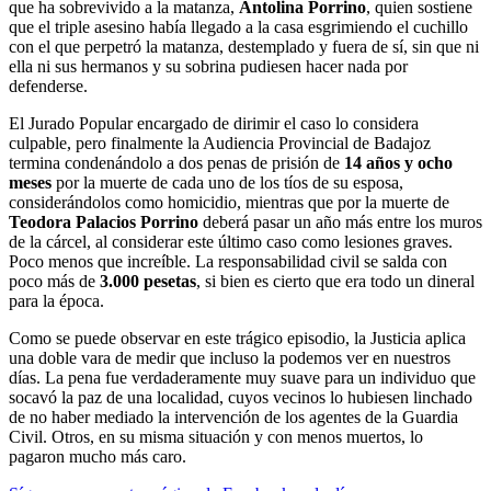
que ha sobrevivido a la matanza,
Antolina Porrino
, quien sostiene
que el triple asesino había llegado a la casa esgrimiendo el cuchillo
con el que perpetró la matanza, destemplado y fuera de sí, sin que ni
ella ni sus hermanos y su sobrina pudiesen hacer nada por
defenderse.
El Jurado Popular encargado de dirimir el caso lo considera
culpable, pero finalmente la Audiencia Provincial de Badajoz
termina condenándolo a dos penas de prisión de
14 años y ocho
meses
por la muerte de cada uno de los tíos de su esposa,
considerándolos como homicidio, mientras que por la muerte de
Teodora Palacios Porrino
deberá pasar un año más entre los muros
de la cárcel, al considerar este último caso como lesiones graves.
Poco menos que increíble. La responsabilidad civil se salda con
poco más de
3.000 pesetas
, si bien es cierto que era todo un dineral
para la época.
Como se puede observar en este trágico episodio, la Justicia aplica
una doble vara de medir que incluso la podemos ver en nuestros
días. La pena fue verdaderamente muy suave para un individuo que
socavó la paz de una localidad, cuyos vecinos lo hubiesen linchado
de no haber mediado la intervención de los agentes de la Guardia
Civil. Otros, en su misma situación y con menos muertos, lo
pagaron mucho más caro.