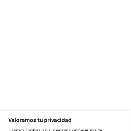
Políticas
Aviso Legal
Política de Cookies
Valoramos tu privacidad
Política de Privacidad
Usamos cookies para mejorar su experiencia de