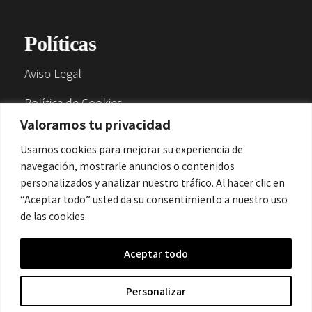
Políticas
Aviso Legal
Política de Cookies
Valoramos tu privacidad
Política de Privacidad
Usamos cookies para mejorar su experiencia de
navegación, mostrarle anuncios o contenidos
Contacto
personalizados y analizar nuestro tráfico. Al hacer clic en
“Aceptar todo” usted da su consentimiento a nuestro uso
de las cookies.
contacto@cronicanegrahistoria.com
Aceptar todo
© 2026 Historia de la Crónica negra. All rights reserved.
Personalizar