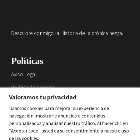
Descubre conmigo la Historia de la crónica negra.
Políticas
Aviso Legal
Política de Cookies
Valoramos tu privacidad
Política de Privacidad
Usamos cookies para mejorar su experiencia de
navegación, mostrarle anuncios o contenidos
Contacto
personalizados y analizar nuestro tráfico. Al hacer clic en
“Aceptar todo” usted da su consentimiento a nuestro uso
de las cookies.