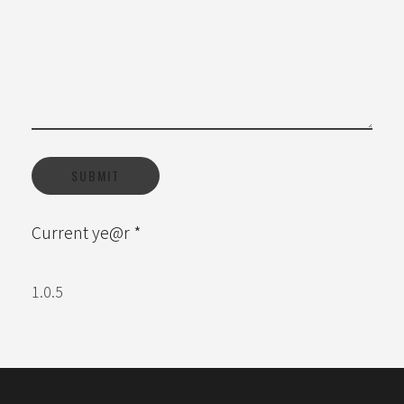
Current ye@r
*