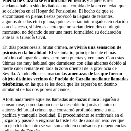
Puebla de Cazalla se encontraba en fiestas
y aquellos tres
ancianos habían sido invitados a una comida de la tercera edad que
se celebraba en el Hogar del Pensionista. El hecho de que se
encontrasen en plenas fiestas provocó la llegada de feriantes,
algunos de ellos etnia gitana, quienes serían interrogados en relación
con el suceso, si bien es cierto que no serían detenidos en ningún
momento, no dejando de ser una mera formalidad su declaración
ante la la Guardía Civil.
En días posteriores al brutal crimen, se
viviría una sensación de
psicosis en la localidad
: El vecindario, principalmente el más
próximo al lugar de autos, cerrararía puertas y ventanas. Con estas
últimas era muy habitual que durmiesen con ellas abiertas debido al
fuerte calor reinante en toda la zona oriental de la provincia de
Sevilla. A todo ello se sumarían
las amenazas de las que fueron
objeto distintos vecinos de Puebla de Cazalla mediante llamadas
telefónicas
, en las que se les decía que les esperaba un destino
similar al de los dos pobres ancianos.
Afortunadamente aquellas llamadas amenazas nunca llegarían a
consumarse, como tampoco sería descubierto jamás el autor o
autores del brutal crimen que consternó profundamente a una
pacífica y tranquila localidad. El procedimiento se archivaría en el
juzgado y pasaría a engrosar la triste lista de casos sin resolver que
un ejercicio tras otro se van sumando en comisarías y dependencias
judiciales de España.