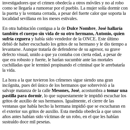
investigadores que el crimen obedecía a otros móviles y no al robo
como se llegaría a rumorear por el pueblo. La mujer solía dormir con
la puerta y la ventana cerrada, a pesar del fuerte calor que soporta la
localidad sevillana en los meses estivales.
En otra habitación contigua a la de
Dulce Nombre
,
José hallaría
también el cuerpo sin vida de su otro hermano, Antonio, quien
sufría ceguera
y había sido vendedor de la ONCE. Este último
debió de haber escuchado los gritos de su hermano y le dio tiempo a
levantarse. Aunque trataría de defenderse de su agresor, su grave
defecto visual, unido a que ya contaba con cierta edad, a pesar de
que era robusto y fuerte, le harían sucumbir ante las mortales
cuchilladas que le terminó propinando el criminal que le arrebataría
la vida.
La hora a la que tuvieron los crímenes sigue siendo una gran
incógnita, pues del único de los hermanos que sobrevivió a la
salvaje matanza de la calle
Mesones, José
, acostumbra a
tomar una
pastilla para dormir
, lo que supuestamente le impidió escuchar los
gritos de auxilio de sus hermanos. Igualmente, el cierre de las
ventanas que había hecho la hermana impidió que se escucharan en
el exterior sus gritos de auxilio. Esta medida obedecía a que unos
años antes habían sido víctimas de un robo, en el que les habían
sustraído doce mil pesetas.