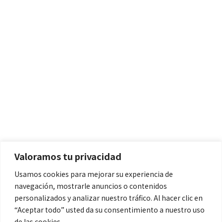
Políticas
Aviso Legal
Política de Cookies
Valoramos tu privacidad
Política de Privacidad
Usamos cookies para mejorar su experiencia de
navegación, mostrarle anuncios o contenidos
Contacto
personalizados y analizar nuestro tráfico. Al hacer clic en
“Aceptar todo” usted da su consentimiento a nuestro uso
de las cookies.