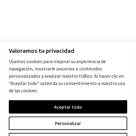
Políticas
Aviso Legal
Política de Cookies
Valoramos tu privacidad
Política de Privacidad
Usamos cookies para mejorar su experiencia de
navegación, mostrarle anuncios o contenidos
Contacto
personalizados y analizar nuestro tráfico. Al hacer clic en
“Aceptar todo” usted da su consentimiento a nuestro uso
de las cookies.
contacto@cronicanegrahistoria.com
Aceptar todo
© 2026 Historia de la Crónica negra. All rights reserved.
Personalizar