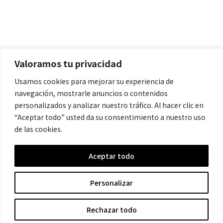
Políticas
Aviso Legal
Política de Cookies
Valoramos tu privacidad
Política de Privacidad
Usamos cookies para mejorar su experiencia de
navegación, mostrarle anuncios o contenidos
Contacto
personalizados y analizar nuestro tráfico. Al hacer clic en
“Aceptar todo” usted da su consentimiento a nuestro uso
de las cookies.
contacto@cronicanegrahistoria.com
Aceptar todo
© 2026 Historia de la Crónica negra. All rights reserved.
Personalizar
Rechazar todo
Hecho con ❤ por Crescita.es