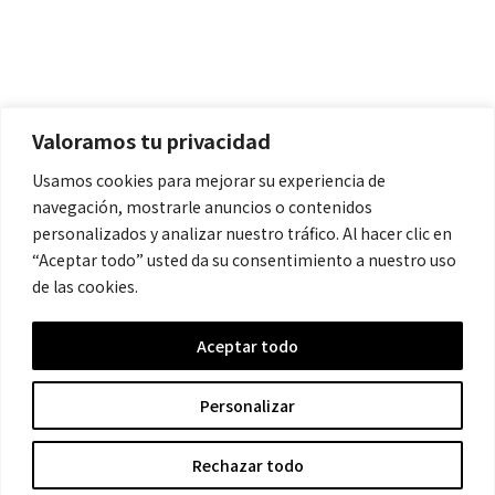
Políticas
Aviso Legal
Política de Cookies
Valoramos tu privacidad
Política de Privacidad
Usamos cookies para mejorar su experiencia de
navegación, mostrarle anuncios o contenidos
Contacto
personalizados y analizar nuestro tráfico. Al hacer clic en
“Aceptar todo” usted da su consentimiento a nuestro uso
de las cookies.
contacto@cronicanegrahistoria.com
Aceptar todo
© 2026 Historia de la Crónica negra. All rights reserved.
Personalizar
Rechazar todo
Hecho con ❤ por Crescita.es