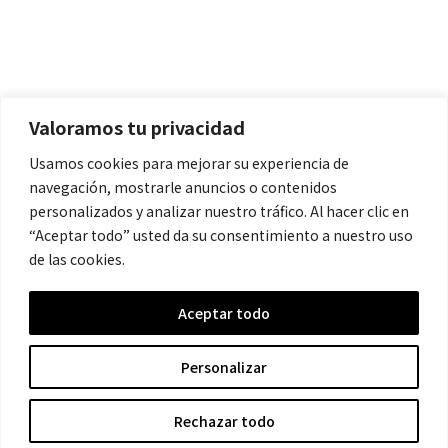
Políticas
Aviso Legal
Política de Cookies
Valoramos tu privacidad
Política de Privacidad
Usamos cookies para mejorar su experiencia de
navegación, mostrarle anuncios o contenidos
Contacto
personalizados y analizar nuestro tráfico. Al hacer clic en
“Aceptar todo” usted da su consentimiento a nuestro uso
de las cookies.
contacto@cronicanegrahistoria.com
Aceptar todo
© 2026 Historia de la Crónica negra. All rights reserved.
Personalizar
Rechazar todo
Hecho con ❤ por Crescita.es