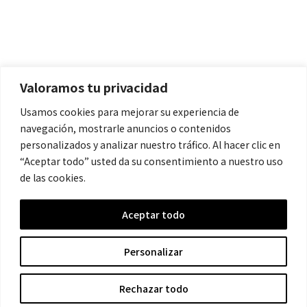
Políticas
Aviso Legal
Política de Cookies
Valoramos tu privacidad
Política de Privacidad
Usamos cookies para mejorar su experiencia de
navegación, mostrarle anuncios o contenidos
Contacto
personalizados y analizar nuestro tráfico. Al hacer clic en
“Aceptar todo” usted da su consentimiento a nuestro uso
de las cookies.
contacto@cronicanegrahistoria.com
Aceptar todo
© 2026 Historia de la Crónica negra. All rights reserved.
Personalizar
Rechazar todo
Hecho con ❤ por Crescita.es