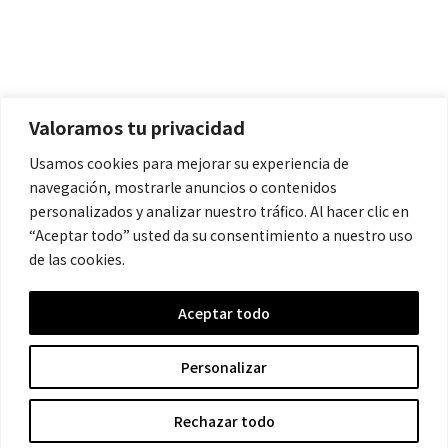
Políticas
Aviso Legal
Política de Cookies
Valoramos tu privacidad
Política de Privacidad
Usamos cookies para mejorar su experiencia de
navegación, mostrarle anuncios o contenidos
Contacto
personalizados y analizar nuestro tráfico. Al hacer clic en
“Aceptar todo” usted da su consentimiento a nuestro uso
de las cookies.
contacto@cronicanegrahistoria.com
Aceptar todo
© 2026 Historia de la Crónica negra. All rights reserved.
Personalizar
Rechazar todo
Hecho con ❤ por Crescita.es