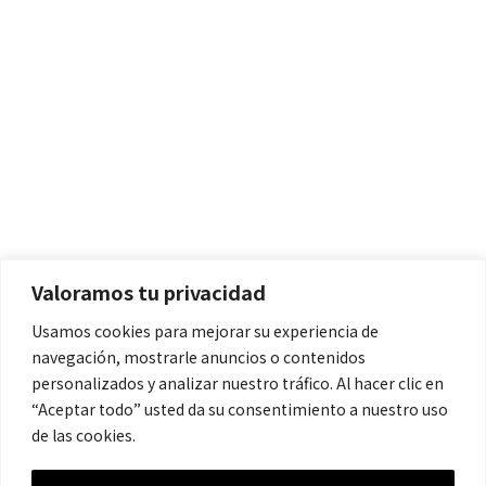
Políticas
Aviso Legal
Política de Cookies
Valoramos tu privacidad
Política de Privacidad
Usamos cookies para mejorar su experiencia de
navegación, mostrarle anuncios o contenidos
Contacto
personalizados y analizar nuestro tráfico. Al hacer clic en
“Aceptar todo” usted da su consentimiento a nuestro uso
de las cookies.
contacto@cronicanegrahistoria.com