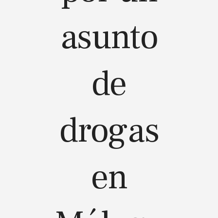
asunto
de
drogas
en