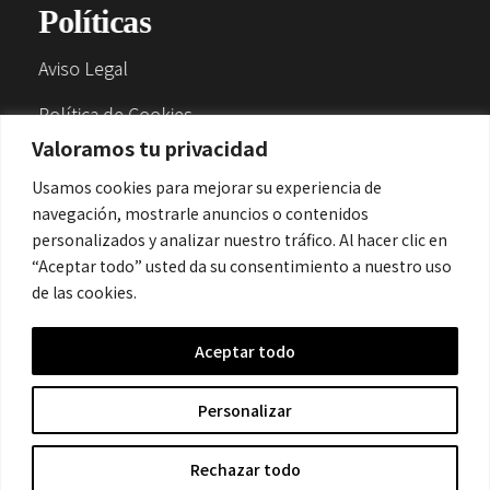
Políticas
Aviso Legal
Política de Cookies
Valoramos tu privacidad
Política de Privacidad
Usamos cookies para mejorar su experiencia de
navegación, mostrarle anuncios o contenidos
Contacto
personalizados y analizar nuestro tráfico. Al hacer clic en
“Aceptar todo” usted da su consentimiento a nuestro uso
de las cookies.
contacto@cronicanegrahistoria.com
Aceptar todo
© 2026 Historia de la Crónica negra. All rights reserved.
Personalizar
Rechazar todo
Hecho con
por Crescita.es