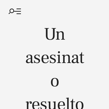
Un
asesinat
o
resuelto