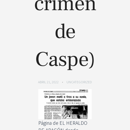
crimen
de
Caspe)
ABRIL 21, 2022
UNCATEGORIZED
Página de EL HERALDO
DE ARAGÓN dando