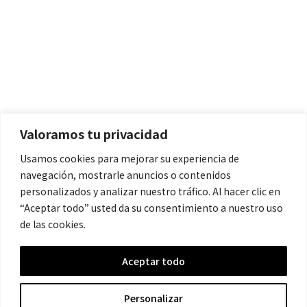
Políticas
Aviso Legal
Política de Cookies
Valoramos tu privacidad
Política de Privacidad
Usamos cookies para mejorar su experiencia de
navegación, mostrarle anuncios o contenidos
Contacto
personalizados y analizar nuestro tráfico. Al hacer clic en
“Aceptar todo” usted da su consentimiento a nuestro uso
de las cookies.
contacto@cronicanegrahistoria.com
Aceptar todo
© 2026 Historia de la Crónica negra. All rights reserved.
Personalizar