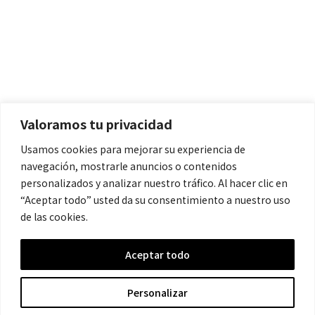
Políticas
Aviso Legal
Política de Cookies
Valoramos tu privacidad
Política de Privacidad
Usamos cookies para mejorar su experiencia de
navegación, mostrarle anuncios o contenidos
Contacto
personalizados y analizar nuestro tráfico. Al hacer clic en
“Aceptar todo” usted da su consentimiento a nuestro uso
de las cookies.
contacto@cronicanegrahistoria.com
Aceptar todo
© 2026 Historia de la Crónica negra. All rights reserved.
Personalizar