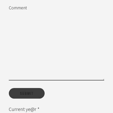
Comment
Current ye@r
*