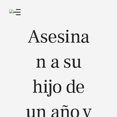
Asesina
n a su
hijo de
un año y