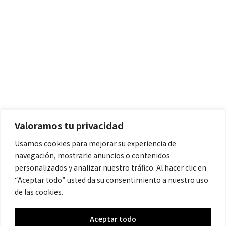
Políticas
Aviso Legal
Política de Cookies
Valoramos tu privacidad
Política de Privacidad
Usamos cookies para mejorar su experiencia de
navegación, mostrarle anuncios o contenidos
Contacto
personalizados y analizar nuestro tráfico. Al hacer clic en
“Aceptar todo” usted da su consentimiento a nuestro uso
de las cookies.
contacto@cronicanegrahistoria.com
Aceptar todo