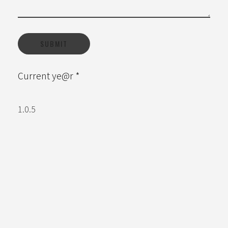
Current ye@r
*