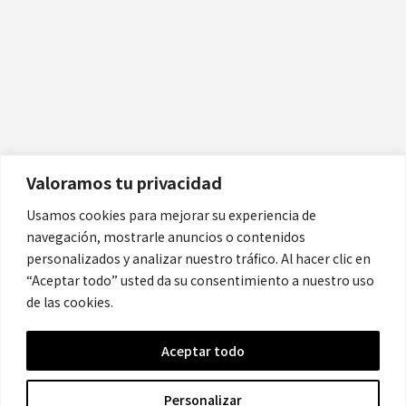
Políticas
Aviso Legal
Política de Cookies
Valoramos tu privacidad
Política de Privacidad
Usamos cookies para mejorar su experiencia de
navegación, mostrarle anuncios o contenidos
Contacto
personalizados y analizar nuestro tráfico. Al hacer clic en
“Aceptar todo” usted da su consentimiento a nuestro uso
de las cookies.
contacto@cronicanegrahistoria.com
Aceptar todo
© 2026 Historia de la Crónica negra. All rights reserved.
Personalizar